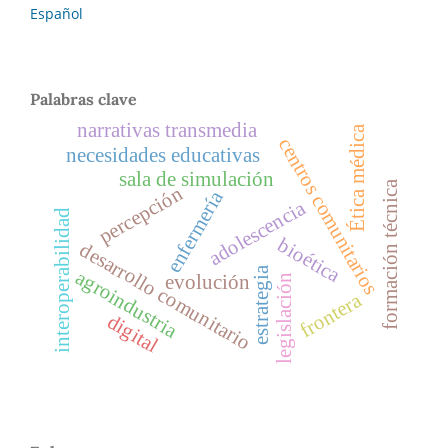
Español
Palabras clave
narrativas transmedia
Ética médica
centros comunitarios
necesidades educativas
sala de simulación
formación técnica
percepción
enfermería
adolescencia
interoperabilidad
bioética
desarrollo comunitario
estrategia
agroindustria
evolución
legislación
frontera
digital