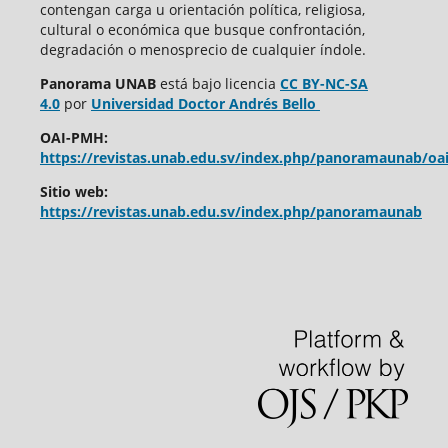
contengan carga u orientación política, religiosa,
cultural o económica que busque confrontación,
degradación o menosprecio de cualquier índole.
Panorama UNAB
está bajo
licencia
CC BY-NC-SA
4.0
por
Universidad Doctor Andrés Bello
OAI-PMH:
https://revistas.unab.edu.sv/index.php/panoramaunab/oa
Sitio web:
https://revistas.unab.edu.sv/index.php/panoramaunab