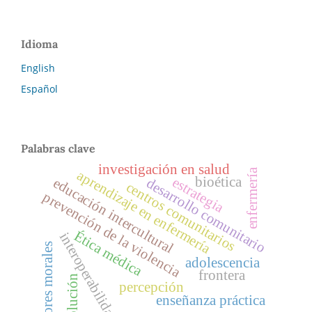
Idioma
English
Español
Palabras clave
investigación en salud
enfermería
aprendizaje en enfermería
bioética
estrategia
educación intercultural
desarrollo comunitario
centros comunitarios
prevención de la violencia
Ética médica
interoperabilidad
valores morales
adolescencia
frontera
evolución
percepción
enseñanza práctica