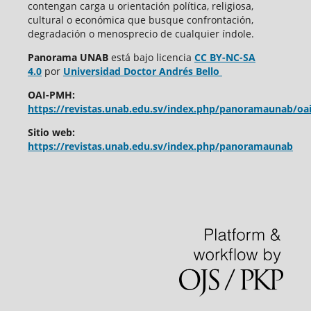
contengan carga u orientación política, religiosa,
cultural o económica que busque confrontación,
degradación o menosprecio de cualquier índole.
Panorama UNAB
está bajo
licencia
CC BY-NC-SA
4.0
por
Universidad Doctor Andrés Bello
OAI-PMH:
https://revistas.unab.edu.sv/index.php/panoramaunab/oa
Sitio web:
https://revistas.unab.edu.sv/index.php/panoramaunab