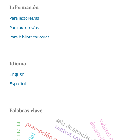
Información
Para lectores/as
Para autores/as
Para bibliotecarios/as
Idioma
English
Español
Palabras clave
sala de simulación
valores morales
centros comunitarios