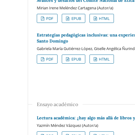
Avances y desafíos del Comité Nacional de Ética
Mirian Irene Meléndez Cartagena (Autor/a)
PDF
EPUB
HTML
Estrategias pedagógicas inclusivas: una experie
Santo Domingo
Gabriela María Gutiérrez-López, Giselle Angélica Ñuri
PDF
EPUB
HTML
Ensayo académico
Lectura académica: ¿hay algo más allá de libros y
Yazmín Méndez Vázquez (Autor/a)