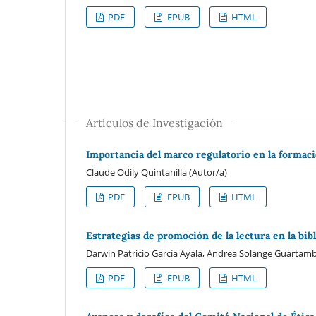
PDF
EPUB
HTML
Artículos de Investigación
Importancia del marco regulatorio en la formaci
Claude Odily Quintanilla (Autor/a)
PDF
EPUB
HTML
Estrategias de promoción de la lectura en la bib
Darwin Patricio García Ayala, Andrea Solange Guartamb
PDF
EPUB
HTML