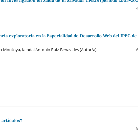
 en Investigación en Salud de El Salvador CNEIS (período 2005-202
ncia exploratoria en la Especialidad de Desarrollo Web del IPEC de
nda-Montoya, Kendal Antonio Ruiz-Benavides (Autor/a)
 artículos?