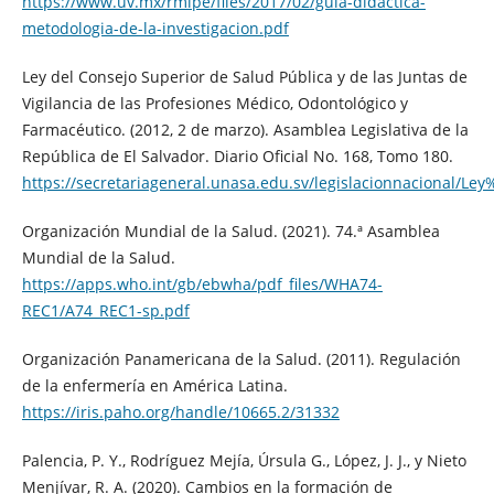
https://www.uv.mx/rmipe/files/2017/02/guia-didactica-
metodologia-de-la-investigacion.pdf
Ley del Consejo Superior de Salud Pública y de las Juntas de
Vigilancia de las Profesiones Médico, Odontológico y
Farmacéutico. (2012, 2 de marzo). Asamblea Legislativa de la
República de El Salvador. Diario Oficial No. 168, Tomo 180.
https://secretariageneral.unasa.edu.sv/legislacionnacion
Organización Mundial de la Salud. (2021). 74.ª Asamblea
Mundial de la Salud.
https://apps.who.int/gb/ebwha/pdf_files/WHA74-
REC1/A74_REC1-sp.pdf
Organización Panamericana de la Salud. (2011). Regulación
de la enfermería en América Latina.
https://iris.paho.org/handle/10665.2/31332
Palencia, P. Y., Rodríguez Mejía, Úrsula G., López, J. J., y Nieto
Menjívar, R. A. (2020). Cambios en la formación de